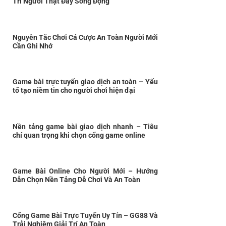
Trí Người Thật Đầy Sống Động
Nguyên Tắc Chơi Cá Cược An Toàn Người Mới
Cần Ghi Nhớ
Game bài trực tuyến giao dịch an toàn – Yếu
tố tạo niềm tin cho người chơi hiện đại
Nền tảng game bài giao dịch nhanh – Tiêu
chí quan trọng khi chọn cổng game online
Game Bài Online Cho Người Mới – Hướng
Dẫn Chọn Nền Tảng Dễ Chơi Và An Toàn
Cổng Game Bài Trực Tuyến Uy Tín – GG88 Và
Trải Nghiệm Giải Trí An Toàn