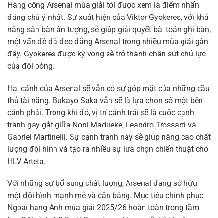
Hàng công Arsenal mùa giải tới được xem là điểm nhấn
đáng chú ý nhất. Sự xuất hiện của Viktor Gyokeres, với khả
năng săn bàn ấn tượng, sẽ giúp giải quyết bài toán ghi bàn,
một vấn đề đã đeo đẳng Arsenal trong nhiều mùa giải gần
đây. Gyokeres được kỳ vọng sẽ trở thành chân sút chủ lực
của đội bóng.
Hai cánh của Arsenal sẽ vẫn có sự góp mặt của những cầu
thủ tài năng. Bukayo Saka vẫn sẽ là lựa chọn số một bên
cánh phải. Trong khi đó, vị trí cánh trái sẽ là cuộc cạnh
tranh gay gắt giữa Noni Madueke, Leandro Trossard và
Gabriel Martinelli. Sự cạnh tranh này sẽ giúp nâng cao chất
lượng đội hình và tạo ra nhiều sự lựa chọn chiến thuật cho
HLV Arteta.
Với những sự bổ sung chất lượng, Arsenal đang sở hữu
một đội hình mạnh mẽ và cân bằng. Mục tiêu chinh phục
Ngoại hạng Anh mùa giải 2025/26 hoàn toàn trong tầm