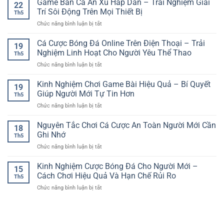
Game Bắn Cá Ăn Xu Hấp Dẫn – Trải Nghiệm Giải
Gian
Giải
22
Cược
Giải
Trí Sôi Động Trên Mọi Thiết Bị
Trí
Th5
Bóng
Trí
Hiện
ở
Chức năng bình luận bị tắt
Đá
Người
Đại
Game
Cho
Thật
Cho
Bắn
Cá Cược Bóng Đá Online Trên Điện Thoại – Trải
Người
Đầy
19
Người
Cá
Mới
Nghiệm Linh Hoạt Cho Người Yêu Thể Thao
Sống
Chơi
Th5
Ăn
–
Động
Việt
ở
Chức năng bình luận bị tắt
Xu
Cách
Cá
Hấp
Bắt
Cược
Kinh Nghiệm Chơi Game Bài Hiệu Quả – Bí Quyết
Dẫn
Đầu
19
Bóng
–
Giúp Người Mới Tự Tin Hơn
An
Th5
Đá
Trải
Toàn
ở
Chức năng bình luận bị tắt
Online
Nghiệm
Và
Kinh
Trên
Giải
Hiệu
Nghiệm
Nguyên Tắc Chơi Cá Cược An Toàn Người Mới Cần
Điện
Trí
18
Quả
Chơi
Thoại
Ghi Nhớ
Sôi
Th5
Game
–
Động
ở
Chức năng bình luận bị tắt
Bài
Trải
Trên
Nguyên
Hiệu
Nghiệm
Mọi
Tắc
Kinh Nghiệm Cược Bóng Đá Cho Người Mới –
Quả
Linh
15
Thiết
Chơi
–
Cách Chơi Hiệu Quả Và Hạn Chế Rủi Ro
Hoạt
Bị
Th5
Cá
Bí
Cho
ở
Chức năng bình luận bị tắt
Cược
Quyết
Người
Kinh
An
Giúp
Yêu
Nghiệm
Toàn
Người
Thể
Cược
Người
Mới
Thao
Bóng
Mới