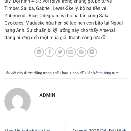
tay. Đội hình 4-3-3 với Raya trong khung gỗ, bộ tứ vệ
Timber, Saliba, Gabriel, Lewis-Skelly, bộ ba tiền vệ
Zubimendi, Rice, Odegaard và bộ ba tấn công Saka,
Gyokeres, Madueke hứa hẹn sẽ tạo nên cơn bão tại Ngoại
hạng Anh. Sự chuẩn bị kỹ lưỡng này cho thấy Arsenal
đang hướng đến một mùa giải thành công rực rỡ.
Bài viết này được đăng trong
Thể Thao
. Đánh dấu
liên kết thường trực
.
ADMIN