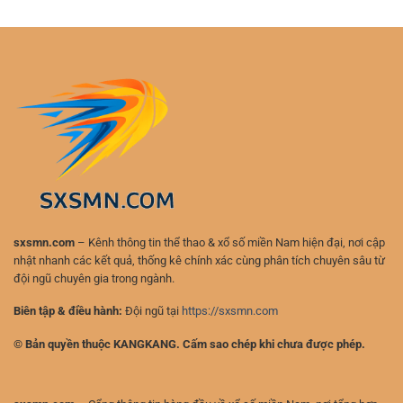
Tự
Đá
Cần
Tin
Cho
Ghi
Hơn
Người
Nhớ
Mới
–
Cách
Chơi
Hiệu
Quả
Và
Hạn
Chế
Rủi
Ro
sxsmn.com
– Kênh thông tin thể thao & xổ số miền Nam hiện đại, nơi cập
nhật nhanh các kết quả, thống kê chính xác cùng phân tích chuyên sâu từ
đội ngũ chuyên gia trong ngành.
Biên tập & điều hành:
Đội ngũ tại
https://sxsmn.com
© Bản quyền thuộc KANGKANG. Cấm sao chép khi chưa được phép.