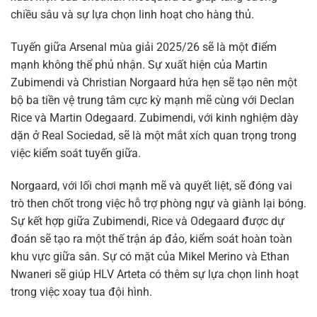
chiều sâu và sự lựa chọn linh hoạt cho hàng thủ.
Tuyến giữa Arsenal mùa giải 2025/26 sẽ là một điểm
mạnh không thể phủ nhận. Sự xuất hiện của Martin
Zubimendi và Christian Norgaard hứa hẹn sẽ tạo nên một
bộ ba tiền vệ trung tâm cực kỳ mạnh mẽ cùng với Declan
Rice và Martin Odegaard. Zubimendi, với kinh nghiệm dày
dặn ở Real Sociedad, sẽ là một mắt xích quan trọng trong
việc kiểm soát tuyến giữa.
Norgaard, với lối chơi mạnh mẽ và quyết liệt, sẽ đóng vai
trò then chốt trong việc hỗ trợ phòng ngự và giành lại bóng.
Sự kết hợp giữa Zubimendi, Rice và Odegaard được dự
đoán sẽ tạo ra một thế trận áp đảo, kiểm soát hoàn toàn
khu vực giữa sân. Sự có mặt của Mikel Merino và Ethan
Nwaneri sẽ giúp HLV Arteta có thêm sự lựa chọn linh hoạt
trong việc xoay tua đội hình.