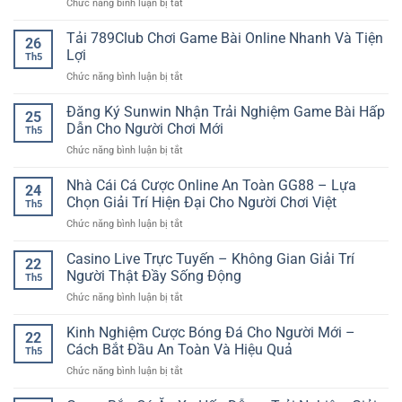
ở
Chức năng bình luận bị tắt
Cá
Liền
cho
Cách
Cược
Mạch
người
Đọc
Tải 789Club Chơi Game Bài Online Nhanh Và Tiện
Linh
Tại
26
chơi
Tỷ
Hoạt
Lợi
iwin
Th5
Lệ
Trên
club
ở
Chức năng bình luận bị tắt
Kèo
Điện
Tải
Nhà
Thoại
789Club
Đăng Ký Sunwin Nhận Trải Nghiệm Game Bài Hấp
Cái
25
Chơi
Dễ
Dẫn Cho Người Chơi Mới
Th5
Game
Hiểu
ở
Chức năng bình luận bị tắt
Bài
Cho
Đăng
Online
Người
Ký
Nhà Cái Cá Cược Online An Toàn GG88 – Lựa
Nhanh
Mới
24
Sunwin
Và
Chọn Giải Trí Hiện Đại Cho Người Chơi Việt
Chơi
Th5
Nhận
Tiện
Bóng
ở
Chức năng bình luận bị tắt
Trải
Lợi
Đá
Nhà
Nghiệm
Online
Cái
Casino Live Trực Tuyến – Không Gian Giải Trí
Game
22
Cá
Bài
Người Thật Đầy Sống Động
Th5
Cược
Hấp
ở
Chức năng bình luận bị tắt
Online
Dẫn
Casino
An
Cho
Live
Kinh Nghiệm Cược Bóng Đá Cho Người Mới –
Toàn
Người
22
Trực
GG88
Cách Bắt Đầu An Toàn Và Hiệu Quả
Chơi
Th5
Tuyến
–
Mới
ở
Chức năng bình luận bị tắt
–
Lựa
Kinh
Không
Chọn
Nghiệm