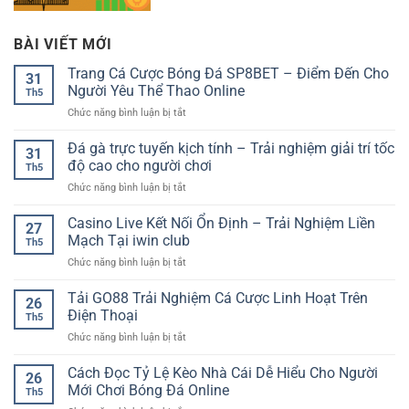
BÀI VIẾT MỚI
Trang Cá Cược Bóng Đá SP8BET – Điểm Đến Cho
31
Người Yêu Thể Thao Online
Th5
ở
Chức năng bình luận bị tắt
Trang
Cá
Đá gà trực tuyến kịch tính – Trải nghiệm giải trí tốc
31
Cược
độ cao cho người chơi
Th5
Bóng
ở
Chức năng bình luận bị tắt
Đá
Đá
SP8BET
gà
Casino Live Kết Nối Ổn Định – Trải Nghiệm Liền
–
27
trực
Điểm
Mạch Tại iwin club
Th5
tuyến
Đến
ở
Chức năng bình luận bị tắt
kịch
Cho
Casino
tính
Người
Live
Tải GO88 Trải Nghiệm Cá Cược Linh Hoạt Trên
–
Yêu
26
Kết
Trải
Điện Thoại
Thể
Th5
Nối
nghiệm
Thao
ở
Chức năng bình luận bị tắt
Ổn
giải
Online
Tải
Định
trí
GO88
Cách Đọc Tỷ Lệ Kèo Nhà Cái Dễ Hiểu Cho Người
–
tốc
26
Trải
Trải
Mới Chơi Bóng Đá Online
độ
Th5
Nghiệm
Nghiệm
cao