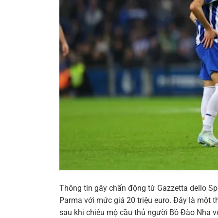
Thông tin gây chấn động từ Gazzetta dello Spo
Parma với mức giá 20 triệu euro. Đây là một 
sau khi chiêu mộ cầu thủ người Bồ Đào Nha vớ