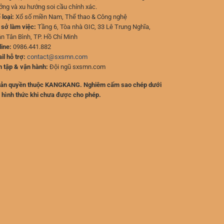
ởng và xu hướng soi cầu chính xác.
 loại:
Xổ số miền Nam, Thể thao & Công nghệ
 sở làm việc:
Tầng 6, Tòa nhà GIC, 33 Lê Trung Nghĩa,
n Tân Bình, TP. Hồ Chí Minh
line:
0986.441.882
il hỗ trợ:
contact@sxsmn.com
n tập & vận hành:
Đội ngũ sxsmn.com
ản quyền thuộc KANGKANG. Nghiêm cấm sao chép dưới
 hình thức khi chưa được cho phép.