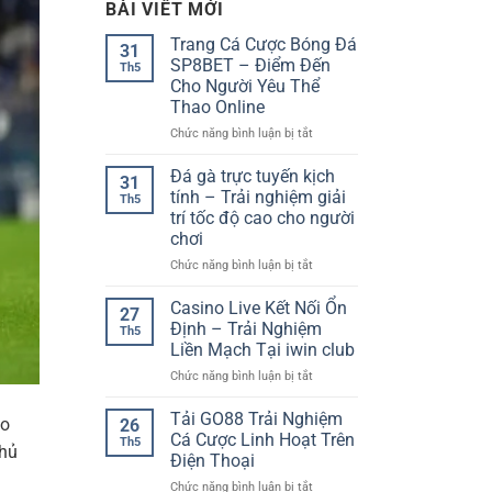
BÀI VIẾT MỚI
Trang Cá Cược Bóng Đá
31
SP8BET – Điểm Đến
Th5
Cho Người Yêu Thể
Thao Online
ở
Chức năng bình luận bị tắt
Trang
Cá
Đá gà trực tuyến kịch
31
Cược
tính – Trải nghiệm giải
Th5
Bóng
trí tốc độ cao cho người
Đá
chơi
SP8BET
–
ở
Chức năng bình luận bị tắt
Điểm
Đá
Đến
gà
Casino Live Kết Nối Ổn
27
Cho
trực
Định – Trải Nghiệm
Th5
Người
tuyến
Liền Mạch Tại iwin club
Yêu
kịch
Thể
ở
Chức năng bình luận bị tắt
tính
Thao
Casino
–
Online
Live
Trải
Tải GO88 Trải Nghiệm
ho
26
Kết
nghiệm
Cá Cược Linh Hoạt Trên
Th5
thủ
Nối
giải
Điện Thoại
Ổn
trí
ở
Chức năng bình luận bị tắt
Định
tốc