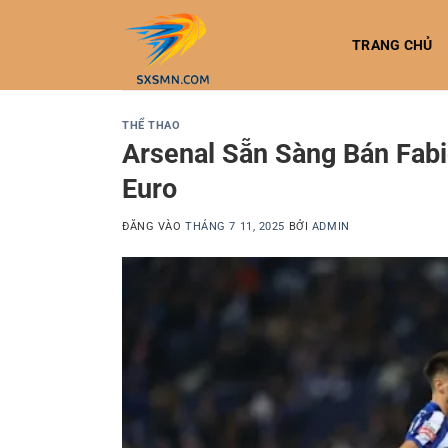
Bỏ
qua
TRANG CHỦ
nội
dung
THỂ THAO
Arsenal Sẵn Sàng Bán Fabi
Euro
ĐĂNG VÀO
THÁNG 7 11, 2025
BỞI
ADMIN