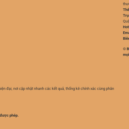
thư
Thể
Trụ
Quậ
Hot
Ema
Biê
© B
mọi
iện đại, nơi cập nhật nhanh các kết quả, thống kê chính xác cùng phân
được phép.