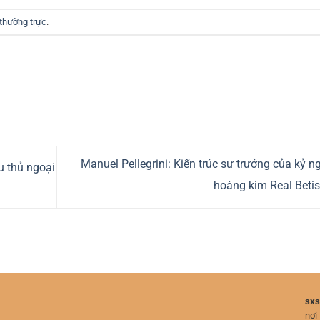
 thường trực
.
Manuel Pellegrini: Kiến trúc sư trưởng của kỷ 
u thủ ngoại
hoàng kim Real Beti
sx
nơi