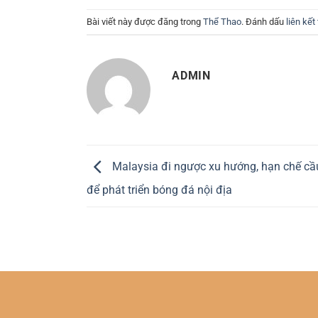
Bài viết này được đăng trong
Thể Thao
. Đánh dấu
liên kết
ADMIN
Malaysia đi ngược xu hướng, hạn chế cầ
để phát triển bóng đá nội địa