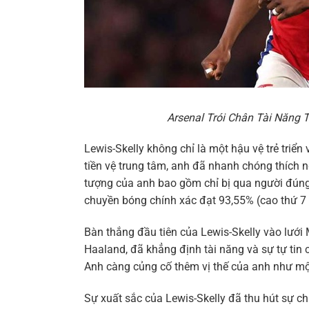
Arsenal Trói Chân Tài Năng 
Lewis-Skelly không chỉ là một hậu vệ trẻ triển
tiền vệ trung tâm, anh đã nhanh chóng thích ng
tượng của anh bao gồm chỉ bị qua người đúng m
chuyền bóng chính xác đạt 93,55% (cao thứ 7 g
Bàn thắng đầu tiên của Lewis-Skelly vào lưới
Haaland, đã khẳng định tài năng và sự tự tin c
Anh càng củng cố thêm vị thế của anh như mộ
Sự xuất sắc của Lewis-Skelly đã thu hút sự chú