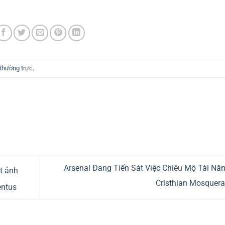
 thường trực
.
Arsenal Đang Tiến Sát Việc Chiêu Mộ Tài Năn
ệt ảnh
Cristhian Mosquer
entus