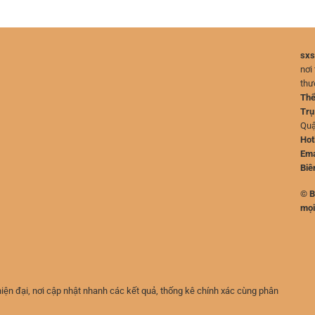
sx
nơi
thư
Thể
Trụ
Quậ
Hot
Ema
Biê
© B
mọi
iện đại, nơi cập nhật nhanh các kết quả, thống kê chính xác cùng phân