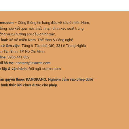
smn.com
– Cổng thông tin hàng đầu về xổ số miền Nam,
 tổng hợp kết quả mới nhất, nhận định xác suất trúng
ởng và xu hướng soi cầu chính xác.
 loại:
Xổ số miền Nam, Thể thao & Công nghệ
 sở làm việc:
Tầng 6, Tòa nhà GIC, 33 Lê Trung Nghĩa,
n Tân Bình, TP. Hồ Chí Minh
line:
0986.441.882
il hỗ trợ:
contact@sxsmn.com
n tập & vận hành:
Đội ngũ sxsmn.com
ản quyền thuộc KANGKANG. Nghiêm cấm sao chép dưới
 hình thức khi chưa được cho phép.