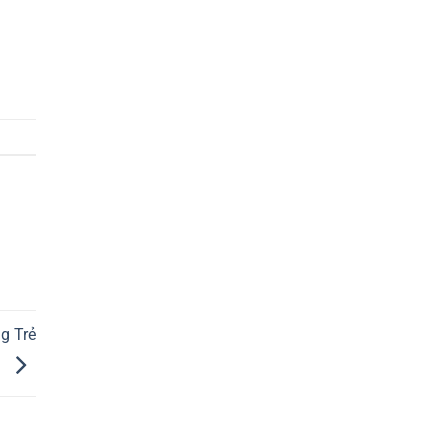
g Trẻ
a