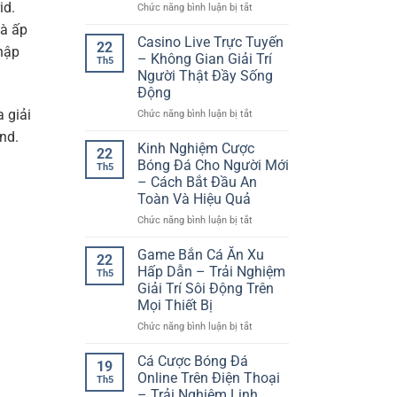
id.
Game
ở
Chức năng bình luận bị tắt
Bài
Nhà
và ấp
Hấp
Cái
Casino Live Trực Tuyến
22
hập
Dẫn
Cá
– Không Gian Giải Trí
Th5
Cho
Cược
Người Thật Đầy Sống
Người
Online
Động
Chơi
An
Mới
 giải
Toàn
ở
Chức năng bình luận bị tắt
GG88
Casino
nd.
–
Live
Kinh Nghiệm Cược
22
Lựa
Trực
Bóng Đá Cho Người Mới
Th5
Chọn
Tuyến
– Cách Bắt Đầu An
Giải
–
Toàn Và Hiệu Quả
Trí
Không
Hiện
Gian
ở
Chức năng bình luận bị tắt
Đại
Giải
Kinh
Cho
Trí
Nghiệm
Game Bắn Cá Ăn Xu
22
Người
Người
Cược
Hấp Dẫn – Trải Nghiệm
Th5
Chơi
Thật
Bóng
Giải Trí Sôi Động Trên
Việt
Đầy
Đá
Mọi Thiết Bị
Sống
Cho
Động
Người
ở
Chức năng bình luận bị tắt
Mới
Game
–
Bắn
Cá Cược Bóng Đá
19
Cách
Cá
Online Trên Điện Thoại
Th5
Bắt
Ăn
– Trải Nghiệm Linh