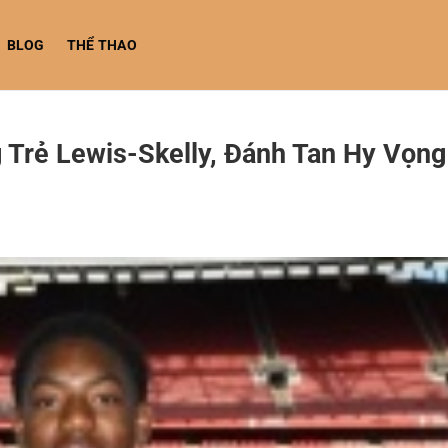
BLOG
THỂ THAO
g Trẻ Lewis-Skelly, Đánh Tan Hy Vọng