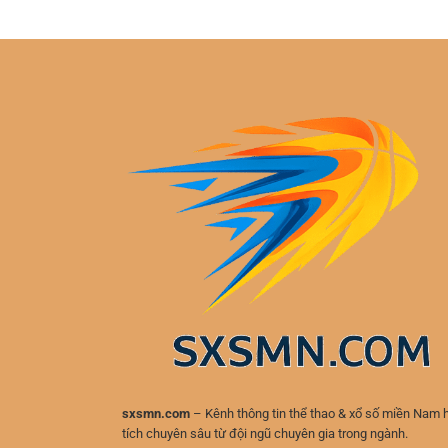
sxsmn.com
– Kênh thông tin thể thao & xổ số miền Nam h
tích chuyên sâu từ đội ngũ chuyên gia trong ngành.