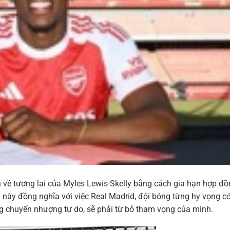
 về tương lai của Myles Lewis-Skelly bằng cách gia hạn hợp đ
h này đồng nghĩa với việc Real Madrid, đội bóng từng hy vọng c
ng chuyển nhượng tự do, sẽ phải từ bỏ tham vọng của mình.