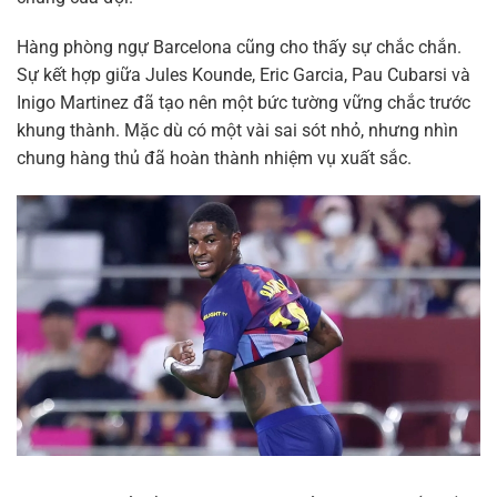
Hàng phòng ngự Barcelona cũng cho thấy sự chắc chắn.
Sự kết hợp giữa Jules Kounde, Eric Garcia, Pau Cubarsi và
Inigo Martinez đã tạo nên một bức tường vững chắc trước
khung thành. Mặc dù có một vài sai sót nhỏ, nhưng nhìn
chung hàng thủ đã hoàn thành nhiệm vụ xuất sắc.