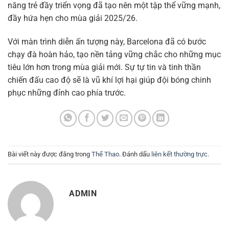
năng trẻ đầy triển vọng đã tạo nên một tập thể vững mạnh,
đầy hứa hẹn cho mùa giải 2025/26.
Với màn trình diễn ấn tượng này, Barcelona đã có bước
chạy đà hoàn hảo, tạo nền tảng vững chắc cho những mục
tiêu lớn hơn trong mùa giải mới. Sự tự tin và tinh thần
chiến đấu cao độ sẽ là vũ khí lợi hại giúp đội bóng chinh
phục những đỉnh cao phía trước.
Bài viết này được đăng trong
Thể Thao
. Đánh dấu
liên kết thường trực
.
ADMIN