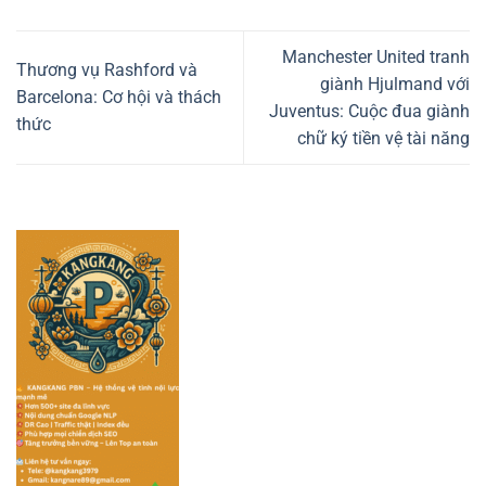
Manchester United tranh
Thương vụ Rashford và
giành Hjulmand với
Barcelona: Cơ hội và thách
Juventus: Cuộc đua giành
thức
chữ ký tiền vệ tài năng