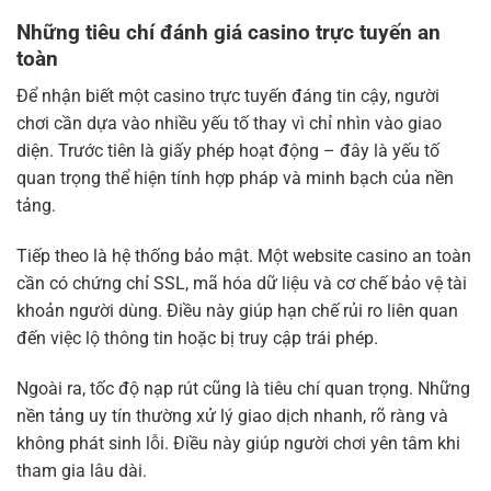
Những tiêu chí đánh giá casino trực tuyến an
toàn
Để nhận biết một casino trực tuyến đáng tin cậy, người
chơi cần dựa vào nhiều yếu tố thay vì chỉ nhìn vào giao
diện. Trước tiên là giấy phép hoạt động – đây là yếu tố
quan trọng thể hiện tính hợp pháp và minh bạch của nền
tảng.
Tiếp theo là hệ thống bảo mật. Một website casino an toàn
cần có chứng chỉ SSL, mã hóa dữ liệu và cơ chế bảo vệ tài
khoản người dùng. Điều này giúp hạn chế rủi ro liên quan
đến việc lộ thông tin hoặc bị truy cập trái phép.
Ngoài ra, tốc độ nạp rút cũng là tiêu chí quan trọng. Những
nền tảng uy tín thường xử lý giao dịch nhanh, rõ ràng và
không phát sinh lỗi. Điều này giúp người chơi yên tâm khi
tham gia lâu dài.