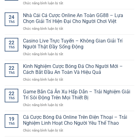
ở
Chức năng bình luận bị tắt
Bài
Cho
Đăng
Online
Người
Ký
Nhà Cái Cá Cược Online An Toàn GG88 – Lựa
Nhanh
Mới
24
Sunwin
Và
Chọn Giải Trí Hiện Đại Cho Người Chơi Việt
Chơi
Th5
Nhận
Tiện
Bóng
ở
Chức năng bình luận bị tắt
Trải
Lợi
Đá
Nhà
Nghiệm
Online
Cái
Casino Live Trực Tuyến – Không Gian Giải Trí
Game
22
Cá
Bài
Người Thật Đầy Sống Động
Th5
Cược
Hấp
ở
Chức năng bình luận bị tắt
Online
Dẫn
Casino
An
Cho
Live
Kinh Nghiệm Cược Bóng Đá Cho Người Mới –
Toàn
Người
22
Trực
GG88
Cách Bắt Đầu An Toàn Và Hiệu Quả
Chơi
Th5
Tuyến
–
Mới
ở
Chức năng bình luận bị tắt
–
Lựa
Kinh
Không
Chọn
Nghiệm
Game Bắn Cá Ăn Xu Hấp Dẫn – Trải Nghiệm Giải
Gian
Giải
22
Cược
Giải
Trí Sôi Động Trên Mọi Thiết Bị
Trí
Th5
Bóng
Trí
Hiện
ở
Chức năng bình luận bị tắt
Đá
Người
Đại
Game
Cho
Thật
Cho
Bắn
Cá Cược Bóng Đá Online Trên Điện Thoại – Trải
Người
Đầy
19
Người
Cá
Mới
Nghiệm Linh Hoạt Cho Người Yêu Thể Thao
Sống
Chơi
Th5
Ăn
–
Động
Việt
ở
Chức năng bình luận bị tắt
Xu
Cách
Cá
Hấp
Bắt