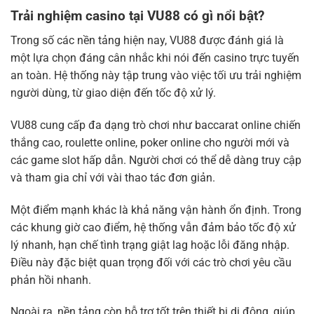
Trải nghiệm casino tại VU88 có gì nổi bật?
Trong số các nền tảng hiện nay, VU88 được đánh giá là
một lựa chọn đáng cân nhắc khi nói đến casino trực tuyến
an toàn. Hệ thống này tập trung vào việc tối ưu trải nghiệm
người dùng, từ giao diện đến tốc độ xử lý.
VU88 cung cấp đa dạng trò chơi như baccarat online chiến
thắng cao, roulette online, poker online cho người mới và
các game slot hấp dẫn. Người chơi có thể dễ dàng truy cập
và tham gia chỉ với vài thao tác đơn giản.
Một điểm mạnh khác là khả năng vận hành ổn định. Trong
các khung giờ cao điểm, hệ thống vẫn đảm bảo tốc độ xử
lý nhanh, hạn chế tình trạng giật lag hoặc lỗi đăng nhập.
Điều này đặc biệt quan trọng đối với các trò chơi yêu cầu
phản hồi nhanh.
Ngoài ra, nền tảng còn hỗ trợ tốt trên thiết bị di động, giúp