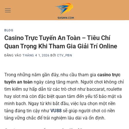
Bỏ
qua
nội
dung
BLOG
Casino Trực Tuyến An Toàn – Tiêu Chí
Quan Trọng Khi Tham Gia Giải Trí Online
ĐĂNG VÀO
THÁNG 4 1, 2026
BỞI
CTV_PBN
Trong những năm gần đây, nhu cầu tham gia
casino trực
tuyến an toàn
ngày càng tăng mạnh. Người chơi không chỉ
tìm kiếm sự hấp dẫn từ các trò chơi như baccarat, roulette
hay slot mà còn đặc biệt quan tâm đến yếu tố bảo mật và
minh bạch. Ngay từ khi bắt đầu, việc lựa chọn một nền
tảng đáng tin cậy như
VU88
sẽ giúp người chơi có nền
tảng vững chắc để trải nghiệm lâu dài và ổn định.