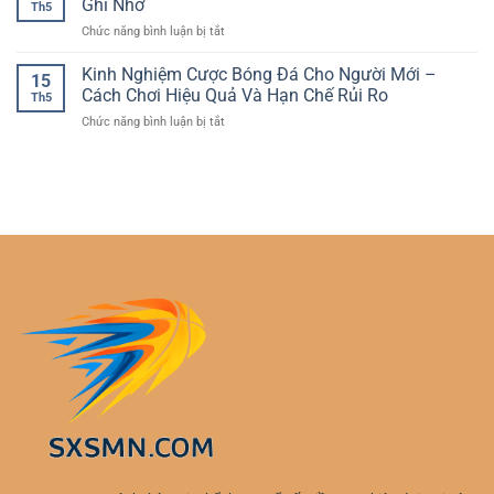
Ghi Nhớ
Sôi
Th5
Game
–
Động
ở
Chức năng bình luận bị tắt
Bài
Trải
Trên
Nguyên
Hiệu
Nghiệm
Mọi
Tắc
Kinh Nghiệm Cược Bóng Đá Cho Người Mới –
Quả
Linh
15
Thiết
Chơi
–
Cách Chơi Hiệu Quả Và Hạn Chế Rủi Ro
Hoạt
Bị
Th5
Cá
Bí
Cho
ở
Chức năng bình luận bị tắt
Cược
Quyết
Người
Kinh
An
Giúp
Yêu
Nghiệm
Toàn
Người
Thể
Cược
Người
Mới
Thao
Bóng
Mới
Tự
Đá
Cần
Tin
Cho
Ghi
Hơn
Người
Nhớ
Mới
–
Cách
Chơi
Hiệu
Quả
Và
Hạn
Chế
Rủi
Ro