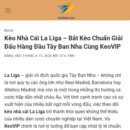
Bỏ
qua
nội
dung
BLOG
Kèo Nhà Cái La Liga – Bắt Kèo Chuẩn Giải
Đấu Hàng Đầu Tây Ban Nha Cùng KeoVIP
ĐĂNG VÀO
THÁNG 8 13, 2025
BỞI
CTV_PBN
La Liga
– giải vô địch quốc gia Tây Ban Nha – không chỉ
là nơi quy tụ các ông lớn như Real Madrid, Barcelona hay
Atletico Madrid, mà còn là một trong những thị trường cá
cược hấp dẫn nhất châu Âu. Với tính cạnh tranh cao và sự
xuất hiện của nhiều bất ngờ mỗi vòng đấu, việc theo dõi
kèo nhà cái La Liga
trở thành thói quen không thể thiếu
của nhiều dân cược chuyên nghiệp tại Việt Nam. Và
KeoVIP
chính là nơi lý tưởng để bạn cập nhật tỷ lệ chuẩn,