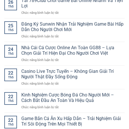
Tải 789Club Chơi Game Bài Online Nhanh Và Tiện
Tại
26
chơi
Tỷ
Hoạt
Lợi
iwin
Th5
Lệ
Trên
club
ở
Chức năng bình luận bị tắt
Kèo
Điện
Tải
Nhà
Thoại
789Club
Đăng Ký Sunwin Nhận Trải Nghiệm Game Bài Hấp
Cái
25
Chơi
Dễ
Dẫn Cho Người Chơi Mới
Th5
Game
Hiểu
ở
Chức năng bình luận bị tắt
Bài
Cho
Đăng
Online
Người
Ký
Nhà Cái Cá Cược Online An Toàn GG88 – Lựa
Nhanh
Mới
24
Sunwin
Và
Chọn Giải Trí Hiện Đại Cho Người Chơi Việt
Chơi
Th5
Nhận
Tiện
Bóng
ở
Chức năng bình luận bị tắt
Trải
Lợi
Đá
Nhà
Nghiệm
Online
Cái
Casino Live Trực Tuyến – Không Gian Giải Trí
Game
22
Cá
Bài
Người Thật Đầy Sống Động
Th5
Cược
Hấp
ở
Chức năng bình luận bị tắt
Online
Dẫn
Casino
An
Cho
Live
Kinh Nghiệm Cược Bóng Đá Cho Người Mới –
Toàn
Người
22
Trực
GG88
Cách Bắt Đầu An Toàn Và Hiệu Quả
Chơi
Th5
Tuyến
–
Mới
ở
Chức năng bình luận bị tắt
–
Lựa
Kinh
Không
Chọn
Nghiệm
Game Bắn Cá Ăn Xu Hấp Dẫn – Trải Nghiệm Giải
Gian
Giải
22
Cược
Giải
Trí Sôi Động Trên Mọi Thiết Bị
Trí
Th5
Bóng
Trí
Hiện