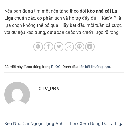
Nếu bạn đang tìm một nền tảng theo dõi
kèo nhà cái La
Liga
chuẩn xác, có phân tích và hỗ trợ đầy đủ – KeoVIP là
lựa chọn không thể bỏ qua. Hãy bắt đầu mỗi tuần cá cược
với dữ liệu kèo đúng, dự đoán chắc và chiến lược rõ ràng.
Bài viết này được đăng trong
BLOG
. Đánh dấu
liên kết thường trực
.
CTV_PBN
Kèo Nhà Cái Ngoại Hạng Anh
Link Xem Bóng Đá La Liga