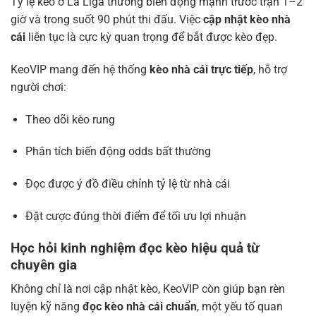
Tỷ lệ kèo ở La Liga thường biến động mạnh trước trận 1–2
giờ và trong suốt 90 phút thi đấu. Việc
cập nhật kèo nhà
cái
liên tục là cực kỳ quan trọng để bắt được kèo đẹp.
KeoVIP mang đến hệ thống
kèo nhà cái trực tiếp
, hỗ trợ
người chơi:
Theo dõi kèo rung
Phân tích biến động odds bất thường
Đọc được ý đồ điều chỉnh tỷ lệ từ nhà cái
Đặt cược đúng thời điểm để tối ưu lợi nhuận
Học hỏi kinh nghiệm đọc kèo hiệu quả từ
chuyên gia
Không chỉ là nơi cập nhật kèo, KeoVIP còn giúp bạn rèn
luyện kỹ năng
đọc kèo nhà cái chuẩn
, một yếu tố quan