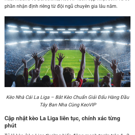
phần nhận định riêng từ đội ngũ chuyên gia lâu năm.
Kèo Nhà Cái La Liga – Bắt Kèo Chuẩn Giải Đấu Hàng Đầu
Tây Ban Nha Cùng KeoVIP
Cập nhật kèo La Liga liên tục, chính xác từng
phút