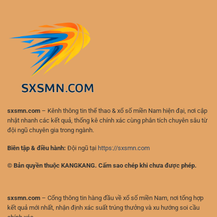
Người
Nhớ
Mới
–
Cách
Chơi
Hiệu
Quả
Và
Hạn
Chế
Rủi
Ro
sxsmn.com
– Kênh thông tin thể thao & xổ số miền Nam hiện đại, nơi cập
nhật nhanh các kết quả, thống kê chính xác cùng phân tích chuyên sâu từ
đội ngũ chuyên gia trong ngành.
Biên tập & điều hành:
Đội ngũ tại
https://sxsmn.com
© Bản quyền thuộc KANGKANG. Cấm sao chép khi chưa được phép.
sxsmn.com
– Cổng thông tin hàng đầu về xổ số miền Nam, nơi tổng hợp
kết quả mới nhất, nhận định xác suất trúng thưởng và xu hướng soi cầu