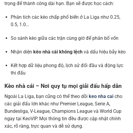
trọng để thành công dài hạn. Bạn sẽ được học cách:
Phân tích các kèo chấp phổ biến ở La Liga như 0.25,
0.5, 1.0…
So sánh kèo giữa các trận cùng giờ để phân bổ vốn
Nhận diện
kèo nhà cái không lệch
và dấu hiệu bẫy kèo
Kết hợp dữ liệu phong độ, lịch sử đối đầu và động lực
thi đấu
Kèo nhà cái – Nơi quy tụ mọi giải đấu hấp dẫn
Ngoài La Liga, bạn cũng có thể theo dõi
keo nha cai
cho
các giải đấu lớn khác như Premier League, Serie A,
Bundesliga, V-League, Champions League và World Cup
ngay tại KeoVIP. Mọi thông tin đều được cập nhật chính
xác, rõ ràng, trực quan và dễ sử dụng.