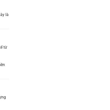
Đây là
ế từ
nền
dựng