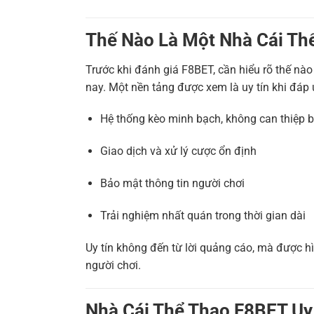
Thế Nào Là Một Nhà Cái Thể
Trước khi đánh giá F8BET, cần hiểu rõ thế nào 
nay. Một nền tảng được xem là uy tín khi đáp 
Hệ thống kèo minh bạch, không can thiệp 
Giao dịch và xử lý cược ổn định
Bảo mật thông tin người chơi
Trải nghiệm nhất quán trong thời gian dài
Uy tín không đến từ lời quảng cáo, mà được h
người chơi.
Nhà Cái Thể Thao F8BET Uy