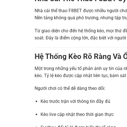
Nhà cái thể thao F8BET được nhiều người chơi
Nền tảng không quá phô trương, nhưng tập tru
Từ giao diện cho đến hệ thống kèo, mọi thứ đ
soát. Đây là điểm cộng lớn, đặc biệt với người
Hệ Thống Kèo Rõ Ràng Và 
Một trong những yếu tố phản ánh uy tín của n
kèo. Tỷ lệ kèo được cập nhật liên tục, bám sát 
Người chơi có thể dễ dàng theo dõi:
Kèo trước trận với thông tin đầy đủ
Kèo live cập nhật theo thời gian thực