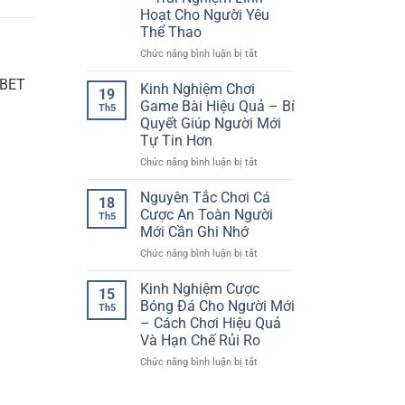
Đầu
Xu
Hoạt Cho Người Yêu
An
Hấp
Thể Thao
Toàn
Dẫn
Và
–
ở
Chức năng bình luận bị tắt
Hiệu
Trải
Cá
Quả
Nghiệm
8BET
Cược
Kinh Nghiệm Chơi
19
Giải
Bóng
Game Bài Hiệu Quả – Bí
Th5
Trí
Đá
Quyết Giúp Người Mới
Sôi
Online
Tự Tin Hơn
Động
Trên
Trên
Điện
ở
Chức năng bình luận bị tắt
Mọi
Thoại
Kinh
Thiết
–
Nghiệm
Nguyên Tắc Chơi Cá
18
Bị
Trải
Chơi
Cược An Toàn Người
Th5
Nghiệm
Game
Mới Cần Ghi Nhớ
Linh
Bài
Hoạt
ở
Chức năng bình luận bị tắt
Hiệu
Cho
Nguyên
Quả
Người
Tắc
–
Kinh Nghiệm Cược
15
Yêu
Chơi
Bí
Bóng Đá Cho Người Mới
Th5
Thể
Cá
Quyết
– Cách Chơi Hiệu Quả
Thao
Cược
Giúp
Và Hạn Chế Rủi Ro
An
Người
Toàn
Mới
ở
Chức năng bình luận bị tắt
Người
Tự
Kinh
Mới
Tin
Nghiệm