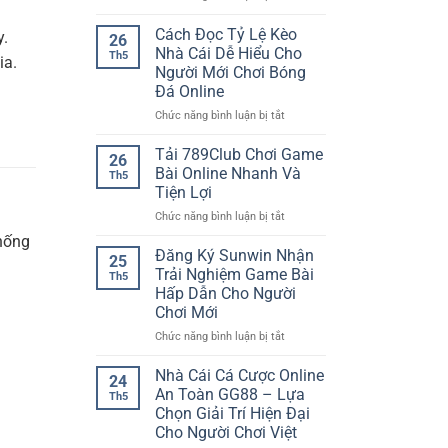
Tải
–
độ
GO88
Trải
cao
Cách Đọc Tỷ Lệ Kèo
y.
26
Trải
Nghiệm
cho
Nhà Cái Dễ Hiểu Cho
Th5
ia.
Nghiệm
Liền
người
Người Mới Chơi Bóng
Cá
Mạch
chơi
Đá Online
Cược
Tại
Linh
iwin
ở
Chức năng bình luận bị tắt
Hoạt
club
Cách
Trên
Đọc
Tải 789Club Chơi Game
26
Điện
Tỷ
Bài Online Nhanh Và
Th5
Thoại
Lệ
Tiện Lợi
Kèo
ở
Chức năng bình luận bị tắt
Nhà
Tải
Cái
thống
789Club
Dễ
Đăng Ký Sunwin Nhận
25
Chơi
Hiểu
Trải Nghiệm Game Bài
Th5
Game
Cho
Hấp Dẫn Cho Người
Bài
Người
Chơi Mới
Online
Mới
Nhanh
Chơi
ở
Chức năng bình luận bị tắt
Và
Bóng
Đăng
Tiện
Đá
Ký
Nhà Cái Cá Cược Online
24
Lợi
Online
Sunwin
An Toàn GG88 – Lựa
Th5
Nhận
Chọn Giải Trí Hiện Đại
Trải
Cho Người Chơi Việt
Nghiệm