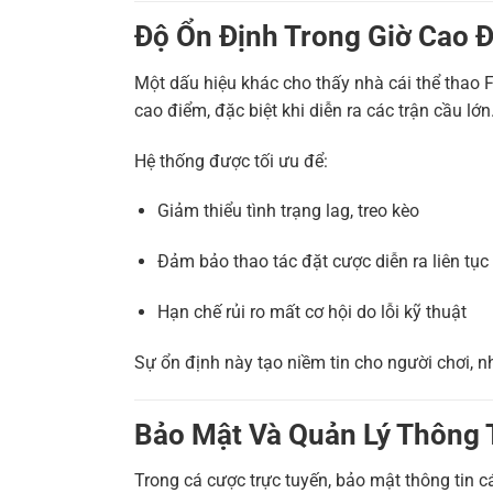
Độ Ổn Định Trong Giờ Cao 
Một dấu hiệu khác cho thấy nhà cái thể thao 
cao điểm, đặc biệt khi diễn ra các trận cầu lớn
Hệ thống được tối ưu để:
Giảm thiểu tình trạng lag, treo kèo
Đảm bảo thao tác đặt cược diễn ra liên tục
Hạn chế rủi ro mất cơ hội do lỗi kỹ thuật
Sự ổn định này tạo niềm tin cho người chơi, n
Bảo Mật Và Quản Lý Thông 
Trong cá cược trực tuyến, bảo mật thông tin c