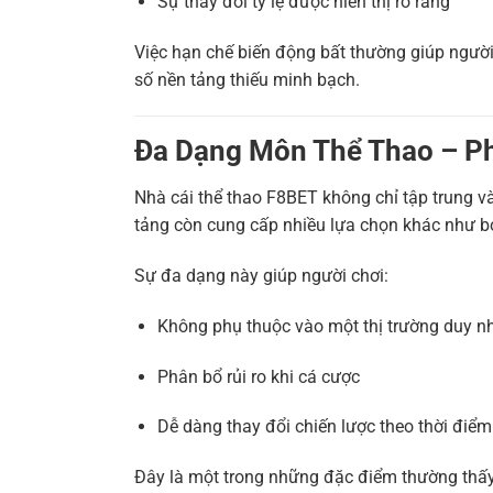
Sự thay đổi tỷ lệ được hiển thị rõ ràng
Việc hạn chế biến động bất thường giúp người
số nền tảng thiếu minh bạch.
Đa Dạng Môn Thể Thao – Ph
Nhà cái thể thao F8BET không chỉ tập trung 
tảng còn cung cấp nhiều lựa chọn khác như bón
Sự đa dạng này giúp người chơi:
Không phụ thuộc vào một thị trường duy n
Phân bổ rủi ro khi cá cược
Dễ dàng thay đổi chiến lược theo thời điểm
Đây là một trong những đặc điểm thường thấy ở