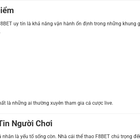
Điểm
F8BET uy tín là khả năng vận hành ổn định trong những khung g
.
hất là những ai thường xuyên tham gia cá cược live.
Tin Người Chơi
á nhân là yếu tố sống còn. Nhà cái thể thao F8BET chú trọng đế