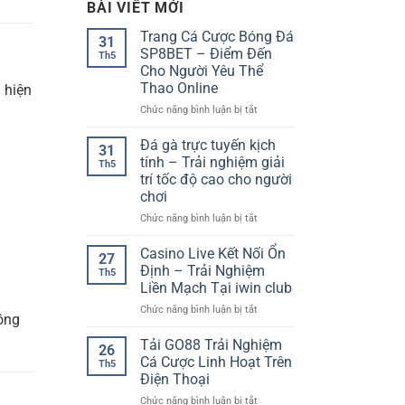
BÀI VIẾT MỚI
Trang Cá Cược Bóng Đá
31
SP8BET – Điểm Đến
Th5
Cho Người Yêu Thể
Thao Online
 hiện
ở
Chức năng bình luận bị tắt
Trang
Cá
Đá gà trực tuyến kịch
31
Cược
tính – Trải nghiệm giải
Th5
Bóng
trí tốc độ cao cho người
Đá
chơi
SP8BET
–
ở
Chức năng bình luận bị tắt
Điểm
Đá
Đến
gà
Casino Live Kết Nối Ổn
27
Cho
trực
Định – Trải Nghiệm
Th5
Người
tuyến
Liền Mạch Tại iwin club
Yêu
kịch
Thể
ở
Chức năng bình luận bị tắt
tính
đồng
Thao
Casino
–
Online
Live
Trải
Tải GO88 Trải Nghiệm
26
Kết
nghiệm
Cá Cược Linh Hoạt Trên
Th5
Nối
giải
Điện Thoại
Ổn
trí
ở
Chức năng bình luận bị tắt
Định
tốc