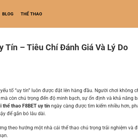
BLOG
THỂ THAO
 Tín – Tiêu Chí Đánh Giá Và Lý Do
 yếu tố “uy tín” luôn được đặt lên hàng đầu. Người chơi không c
, mà còn chú trọng đến độ minh bạch, sự ổn định và khả năng b
i thể thao F8BET uy tín
ngày càng được tìm kiếm nhiều hơn, ph
ậy để gắn bó lâu dài.
ng theo hướng một nhà cái thể thao chú trọng trải nghiệm và 
hạn.