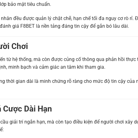
lớp bảo mật tiêu chuẩn.
á nhân đều được quản lý chặt chẽ, hạn chế tối đa nguy cơ rò rỉ. 
đánh giá F8BET là nền tảng đáng tin cậy để gắn bó lâu dài.
ời Chơi
đến từ hệ thống, mà còn được củng cố thông qua phản hồi thực t
ịnh, minh bạch và cảm giác an tâm khi tham gia.
ong thời gian dài là minh chứng rõ ràng cho mức độ tin cậy của 
 Cược Dài Hạn
 cầu giải trí ngắn hạn, mà còn tạo điều kiện để người chơi xây 
ể: