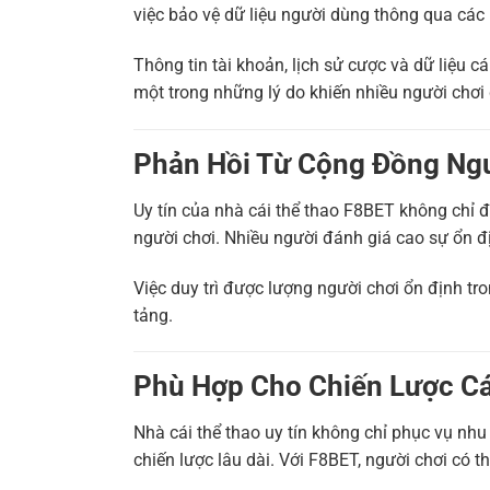
việc bảo vệ dữ liệu người dùng thông qua các 
Thông tin tài khoản, lịch sử cược và dữ liệu c
một trong những lý do khiến nhiều người chơi 
Phản Hồi Từ Cộng Đồng Ngư
Uy tín của nhà cái thể thao F8BET không chỉ 
người chơi. Nhiều người đánh giá cao sự ổn đ
Việc duy trì được lượng người chơi ổn định tr
tảng.
Phù Hợp Cho Chiến Lược Cá
Nhà cái thể thao uy tín không chỉ phục vụ nhu
chiến lược lâu dài. Với F8BET, người chơi có th