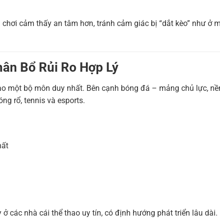
 chơi cảm thấy an tâm hơn, tránh cảm giác bị “dắt kèo” như ở 
ân Bổ Rủi Ro Hợp Lý
vào một bộ môn duy nhất. Bên cạnh bóng đá – mảng chủ lực, nề
g rổ, tennis và esports.
hất
 các nhà cái thể thao uy tín, có định hướng phát triển lâu dài.