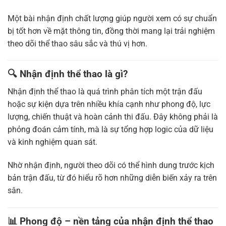
Một bài nhận định chất lượng giúp người xem có sự chuẩn
bị tốt hơn về mặt thông tin, đồng thời mang lại trải nghiệm
theo dõi thể thao sâu sắc và thú vị hơn.
🔍 Nhận định thể thao là gì?
Nhận định thể thao là quá trình phân tích một trận đấu
hoặc sự kiện dựa trên nhiều khía cạnh như phong độ, lực
lượng, chiến thuật và hoàn cảnh thi đấu. Đây không phải là
phỏng đoán cảm tính, mà là sự tổng hợp logic của dữ liệu
và kinh nghiệm quan sát.
Nhờ nhận định, người theo dõi có thể hình dung trước kịch
bản trận đấu, từ đó hiểu rõ hơn những diễn biến xảy ra trên
sân.
📊 Phong độ – nền tảng của nhận định thể thao