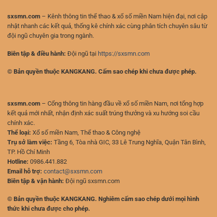
sxsmn.com
– Kênh thông tin thể thao & xổ số miền Nam hiện đại, nơi cập
nhật nhanh các kết quả, thống kê chính xác cùng phân tích chuyên sâu từ
đội ngũ chuyên gia trong ngành.
Biên tập & điều hành:
Đội ngũ tại
https://sxsmn.com
© Bản quyền thuộc KANGKANG. Cấm sao chép khi chưa được phép.
sxsmn.com
– Cổng thông tin hàng đầu về xổ số miền Nam, nơi tổng hợp
kết quả mới nhất, nhận định xác suất trúng thưởng và xu hướng soi cầu
chính xác.
Thể loại:
Xổ số miền Nam, Thể thao & Công nghệ
Trụ sở làm việc:
Tầng 6, Tòa nhà GIC, 33 Lê Trung Nghĩa, Quận Tân Bình,
TP. Hồ Chí Minh
Hotline:
0986.441.882
Email hỗ trợ:
contact@sxsmn.com
Biên tập & vận hành:
Đội ngũ sxsmn.com
© Bản quyền thuộc KANGKANG. Nghiêm cấm sao chép dưới mọi hình
thức khi chưa được cho phép.