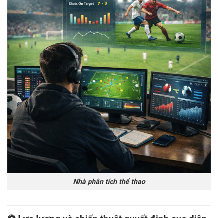
Nhà phân tích thể thao