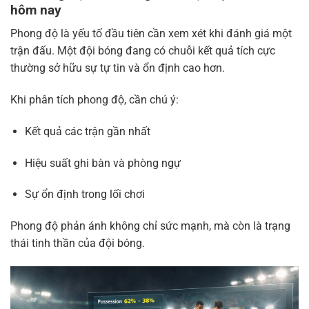
hôm nay
Phong độ là yếu tố đầu tiên cần xem xét khi đánh giá một
trận đấu. Một đội bóng đang có chuỗi kết quả tích cực
thường sở hữu sự tự tin và ổn định cao hơn.
Khi phân tích phong độ, cần chú ý:
Kết quả các trận gần nhất
Hiệu suất ghi bàn và phòng ngự
Sự ổn định trong lối chơi
Phong độ phản ánh không chỉ sức mạnh, mà còn là trạng
thái tinh thần của đội bóng.