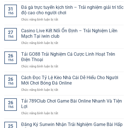
Trang
Cá
Đá gà trực tuyến kịch tính – Trải nghiệm giải trí tốc
31
Cược
độ cao cho người chơi
Th5
Bóng
ở
Chức năng bình luận bị tắt
Đá
Đá
SP8BET
gà
Casino Live Kết Nối Ổn Định – Trải Nghiệm Liền
–
27
trực
Điểm
Mạch Tại iwin club
Th5
tuyến
Đến
ở
Chức năng bình luận bị tắt
kịch
Cho
Casino
tính
Người
Live
Tải GO88 Trải Nghiệm Cá Cược Linh Hoạt Trên
–
Yêu
26
Kết
Trải
Điện Thoại
Thể
Th5
Nối
nghiệm
Thao
ở
Chức năng bình luận bị tắt
Ổn
giải
Online
Tải
Định
trí
GO88
Cách Đọc Tỷ Lệ Kèo Nhà Cái Dễ Hiểu Cho Người
–
tốc
26
Trải
Trải
Mới Chơi Bóng Đá Online
độ
Th5
Nghiệm
Nghiệm
cao
ở
Chức năng bình luận bị tắt
Cá
Liền
cho
Cách
Cược
Mạch
người
Đọc
Tải 789Club Chơi Game Bài Online Nhanh Và Tiện
Linh
Tại
26
chơi
Tỷ
Hoạt
Lợi
iwin
Th5
Lệ
Trên
club
ở
Chức năng bình luận bị tắt
Kèo
Điện
Tải
Nhà
Thoại
789Club
Đăng Ký Sunwin Nhận Trải Nghiệm Game Bài Hấp
Cái
25
Chơi