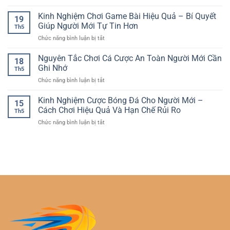
Cá
Hấp
Bắt
Cược
Kinh Nghiệm Chơi Game Bài Hiệu Quả – Bí Quyết
Dẫn
Đầu
19
Bóng
–
Giúp Người Mới Tự Tin Hơn
An
Th5
Đá
Trải
Toàn
ở
Chức năng bình luận bị tắt
Online
Nghiệm
Và
Kinh
Trên
Giải
Hiệu
Nghiệm
Nguyên Tắc Chơi Cá Cược An Toàn Người Mới Cần
Điện
Trí
18
Quả
Chơi
Thoại
Ghi Nhớ
Sôi
Th5
Game
–
Động
ở
Chức năng bình luận bị tắt
Bài
Trải
Trên
Nguyên
Hiệu
Nghiệm
Mọi
Tắc
Kinh Nghiệm Cược Bóng Đá Cho Người Mới –
Quả
Linh
15
Thiết
Chơi
–
Cách Chơi Hiệu Quả Và Hạn Chế Rủi Ro
Hoạt
Bị
Th5
Cá
Bí
Cho
ở
Chức năng bình luận bị tắt
Cược
Quyết
Người
Kinh
An
Giúp
Yêu
Nghiệm
Toàn
Người
Thể
Cược
Người
Mới
Thao
Bóng
Mới
Tự
Đá
Cần
Tin
Cho
Ghi
Hơn
Người
Nhớ
Mới
–
Cách
Chơi
Hiệu