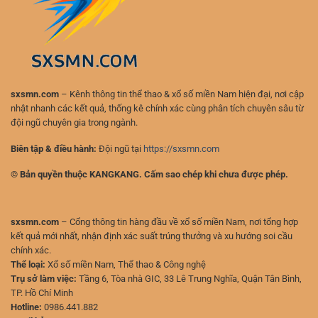
Quả
Và
Hạn
Chế
Rủi
Ro
sxsmn.com
– Kênh thông tin thể thao & xổ số miền Nam hiện đại, nơi cập
nhật nhanh các kết quả, thống kê chính xác cùng phân tích chuyên sâu từ
đội ngũ chuyên gia trong ngành.
Biên tập & điều hành:
Đội ngũ tại
https://sxsmn.com
© Bản quyền thuộc KANGKANG. Cấm sao chép khi chưa được phép.
sxsmn.com
– Cổng thông tin hàng đầu về xổ số miền Nam, nơi tổng hợp
kết quả mới nhất, nhận định xác suất trúng thưởng và xu hướng soi cầu
chính xác.
Thể loại:
Xổ số miền Nam, Thể thao & Công nghệ
Trụ sở làm việc:
Tầng 6, Tòa nhà GIC, 33 Lê Trung Nghĩa, Quận Tân Bình,
TP. Hồ Chí Minh
Hotline:
0986.441.882