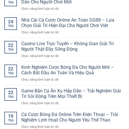
Dễ
Dẫn Cho Người Chơi Mới
Th5
Game
Hiểu
ở
Chức năng bình luận bị tắt
Bài
Cho
Đăng
Online
Người
Ký
Nhà Cái Cá Cược Online An Toàn GG88 – Lựa
Nhanh
Mới
24
Sunwin
Và
Chọn Giải Trí Hiện Đại Cho Người Chơi Việt
Chơi
Th5
Nhận
Tiện
Bóng
ở
Chức năng bình luận bị tắt
Trải
Lợi
Đá
Nhà
Nghiệm
Online
Cái
Casino Live Trực Tuyến – Không Gian Giải Trí
Game
22
Cá
Bài
Người Thật Đầy Sống Động
Th5
Cược
Hấp
ở
Chức năng bình luận bị tắt
Online
Dẫn
Casino
An
Cho
Live
Kinh Nghiệm Cược Bóng Đá Cho Người Mới –
Toàn
Người
22
Trực
GG88
Cách Bắt Đầu An Toàn Và Hiệu Quả
Chơi
Th5
Tuyến
–
Mới
ở
Chức năng bình luận bị tắt
–
Lựa
Kinh
Không
Chọn
Nghiệm
Game Bắn Cá Ăn Xu Hấp Dẫn – Trải Nghiệm Giải
Gian
Giải
22
Cược
Giải
Trí Sôi Động Trên Mọi Thiết Bị
Trí
Th5
Bóng
Trí
Hiện
ở
Chức năng bình luận bị tắt
Đá
Người
Đại
Game
Cho
Thật
Cho
Bắn
Cá Cược Bóng Đá Online Trên Điện Thoại – Trải
Người
Đầy
19
Người
Cá
Mới
Nghiệm Linh Hoạt Cho Người Yêu Thể Thao
Sống
Chơi
Th5
Ăn
–
Động
Việt
ở
Chức năng bình luận bị tắt
Xu
Cách