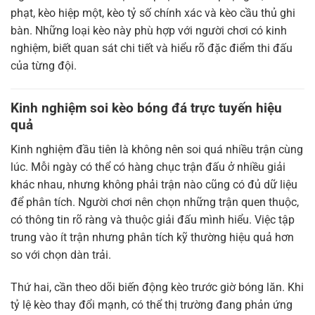
phạt, kèo hiệp một, kèo tỷ số chính xác và kèo cầu thủ ghi
bàn. Những loại kèo này phù hợp với người chơi có kinh
nghiệm, biết quan sát chi tiết và hiểu rõ đặc điểm thi đấu
của từng đội.
Kinh nghiệm soi kèo bóng đá trực tuyến hiệu
quả
Kinh nghiệm đầu tiên là không nên soi quá nhiều trận cùng
lúc. Mỗi ngày có thể có hàng chục trận đấu ở nhiều giải
khác nhau, nhưng không phải trận nào cũng có đủ dữ liệu
để phân tích. Người chơi nên chọn những trận quen thuộc,
có thông tin rõ ràng và thuộc giải đấu mình hiểu. Việc tập
trung vào ít trận nhưng phân tích kỹ thường hiệu quả hơn
so với chọn dàn trải.
Thứ hai, cần theo dõi biến động kèo trước giờ bóng lăn. Khi
tỷ lệ kèo thay đổi mạnh, có thể thị trường đang phản ứng