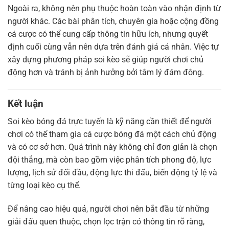
Ngoài ra, không nên phụ thuộc hoàn toàn vào nhận định từ
người khác. Các bài phân tích, chuyên gia hoặc cộng đồng
cá cược có thể cung cấp thông tin hữu ích, nhưng quyết
định cuối cùng vẫn nên dựa trên đánh giá cá nhân. Việc tự
xây dựng phương pháp soi kèo sẽ giúp người chơi chủ
động hơn và tránh bị ảnh hưởng bởi tâm lý đám đông.
Kết luận
Soi kèo bóng đá trực tuyến là kỹ năng cần thiết để người
chơi có thể tham gia cá cược bóng đá một cách chủ động
và có cơ sở hơn. Quá trình này không chỉ đơn giản là chọn
đội thắng, mà còn bao gồm việc phân tích phong độ, lực
lượng, lịch sử đối đầu, động lực thi đấu, biến động tỷ lệ và
từng loại kèo cụ thể.
Để nâng cao hiệu quả, người chơi nên bắt đầu từ những
giải đấu quen thuộc, chọn lọc trận có thông tin rõ ràng,