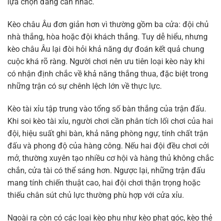
lựa chọn đáng cân nhắc.
Kèo châu Âu đơn giản hơn vì thường gồm ba cửa: đội chủ
nhà thắng, hòa hoặc đội khách thắng. Tuy dễ hiểu, nhưng
kèo châu Âu lại đòi hỏi khả năng dự đoán kết quả chung
cuộc khá rõ ràng. Người chơi nên ưu tiên loại kèo này khi
có nhận định chắc về khả năng thắng thua, đặc biệt trong
những trận có sự chênh lệch lớn về thực lực.
Kèo tài xỉu tập trung vào tổng số bàn thắng của trận đấu.
Khi soi kèo tài xỉu, người chơi cần phân tích lối chơi của hai
đội, hiệu suất ghi bàn, khả năng phòng ngự, tính chất trận
đấu và phong độ của hàng công. Nếu hai đội đều chơi cởi
mở, thường xuyên tạo nhiều cơ hội và hàng thủ không chắc
chắn, cửa tài có thể sáng hơn. Ngược lại, những trận đấu
mang tính chiến thuật cao, hai đội chơi thận trọng hoặc
thiếu chân sút chủ lực thường phù hợp với cửa xỉu.
Ngoài ra còn có các loại kèo phụ như kèo phạt góc, kèo thẻ