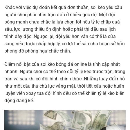
Khác với việc dự đoán kết quả đơn thuần, soi kèo yêu cầu
người chơi phải nhìn trận đấu ở nhiều góc độ. Một đội
bóng mạnh chưa chắc là lựa chọn tốt nếu tỷ lệ chấp quá
sâu, lực lượng thiếu ổn định hoặc phải thi đấu sau lịch
trình dày đặc. Ngược lại, đội yếu hơn vẫn có thể là cửa
sáng nếu được chấp hợp lý, có lợi thế sân nhà hoặc sở hữu
phong độ phòng ngự chắc chắn.
Điểm nổi bật của soi kèo bóng đá online là tính cập nhật
nhanh. Người chơi có thể theo dõi tỷ lệ kèo trước trận, trong
trận và sau khi có đội hình chính thức. Những thay đổi nhỏ
như một cầu thủ chủ lực vắng mặt, thời tiết xấu hoặc huấn
luyện viên xoay tua đội hình đều có thể khiến tỷ lệ kèo biến
động đáng kể.