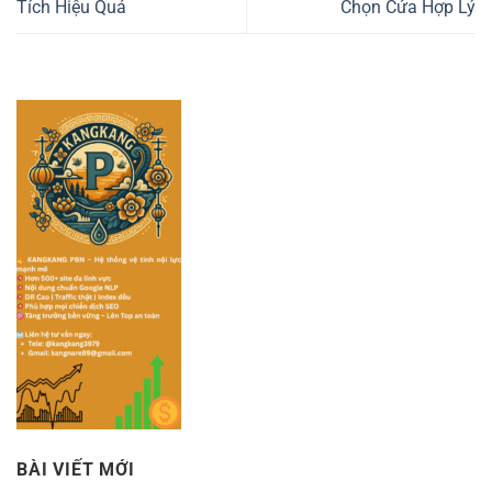
Tích Hiệu Quả
Chọn Cửa Hợp Lý
BÀI VIẾT MỚI