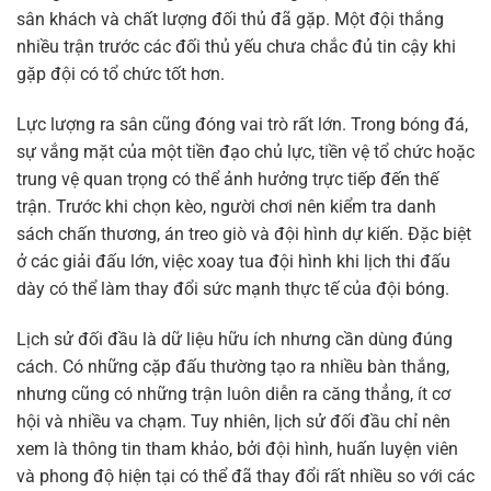
sân khách và chất lượng đối thủ đã gặp. Một đội thắng
nhiều trận trước các đối thủ yếu chưa chắc đủ tin cậy khi
gặp đội có tổ chức tốt hơn.
Lực lượng ra sân cũng đóng vai trò rất lớn. Trong bóng đá,
sự vắng mặt của một tiền đạo chủ lực, tiền vệ tổ chức hoặc
trung vệ quan trọng có thể ảnh hưởng trực tiếp đến thế
trận. Trước khi chọn kèo, người chơi nên kiểm tra danh
sách chấn thương, án treo giò và đội hình dự kiến. Đặc biệt
ở các giải đấu lớn, việc xoay tua đội hình khi lịch thi đấu
dày có thể làm thay đổi sức mạnh thực tế của đội bóng.
Lịch sử đối đầu là dữ liệu hữu ích nhưng cần dùng đúng
cách. Có những cặp đấu thường tạo ra nhiều bàn thắng,
nhưng cũng có những trận luôn diễn ra căng thẳng, ít cơ
hội và nhiều va chạm. Tuy nhiên, lịch sử đối đầu chỉ nên
xem là thông tin tham khảo, bởi đội hình, huấn luyện viên
và phong độ hiện tại có thể đã thay đổi rất nhiều so với các