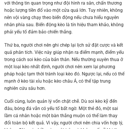
với thông tin quan trọng như đội hình ra sân, chấn thương
hoặc lượng tiền đổ vào một cửa quá lớn. Tuy nhiên, không
nên vội vàng chạy theo biến động nếu chưa hiểu nguyên
nhân phía sau. Biến động kèo là tín hiệu tham khảo, không
phải yếu tố đảm bảo chiến thắng.
Thứ ba, người chơi nên ghi chép lại lịch sử đặt cược và kết
quả phân tích. Việc này giúp nhận ra điểm mạnh, điểm yếu
trong cách soi kèo của bản thân. Nếu thường xuyên thua ở
một loại kèo nhất định, người chơi nên xem lại phương
pháp hoặc tạm thời tránh loại kèo đó. Ngược lại, nếu có thế
mạnh ở kèo tài xỉu hoặc kèo châu Á, có thể tập trung
nghiên cứu sâu hơn.
Cuối cùng, luôn quản lý vốn chặt chẽ. Dù soi kèo kỹ đến
đâu, bóng đá vẫn có yếu tố bất ngờ. Một thẻ đỏ, một sai
lầm cá nhân hoặc một bàn thắng muộn có thể làm thay
đổi toàn bộ kết quả. Vì vậy, người chơi nên chia vốn hợp lý,