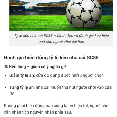
Tỷ lệ kèo nhà cái SC88 – Cách đọc và đánh giá kèo hiệu
quả cho người chơi dài hạn
Đánh giá biến động tỷ lệ kèo nhà cái SC88
🔄 Kèo tăng – giảm có ý nghĩa gì?
Giảm tỷ lệ ăn
: cửa đó đang được nhiều người chọn
Tăng tỷ lệ ăn
: nhà cái muốn thu hút người chơi vào cửa
đó
Không phải biến động nào cũng là tín hiệu tốt, người chơi
cần phân tích nguyên nhân phía sau.