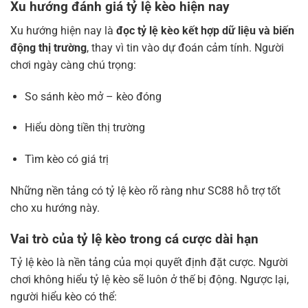
Xu hướng đánh giá tỷ lệ kèo hiện nay
Xu hướng hiện nay là
đọc tỷ lệ kèo kết hợp dữ liệu và biến
động thị trường
, thay vì tin vào dự đoán cảm tính. Người
chơi ngày càng chú trọng:
So sánh kèo mở – kèo đóng
Hiểu dòng tiền thị trường
Tìm kèo có giá trị
Những nền tảng có tỷ lệ kèo rõ ràng như SC88 hỗ trợ tốt
cho xu hướng này.
Vai trò của tỷ lệ kèo trong cá cược dài hạn
Tỷ lệ kèo là nền tảng của mọi quyết định đặt cược. Người
chơi không hiểu tỷ lệ kèo sẽ luôn ở thế bị động. Ngược lại,
người hiểu kèo có thể: