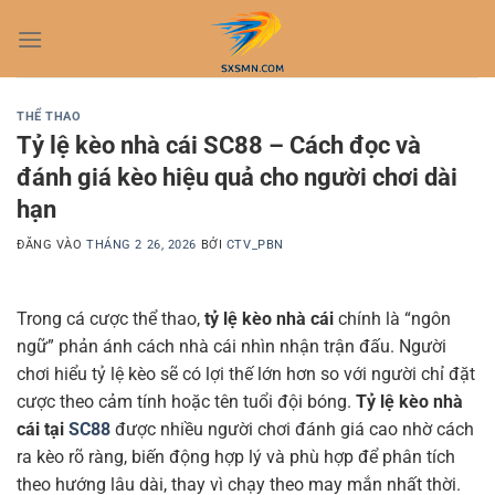
Bỏ
qua
nội
dung
THỂ THAO
Tỷ lệ kèo nhà cái SC88 – Cách đọc và
đánh giá kèo hiệu quả cho người chơi dài
hạn
ĐĂNG VÀO
THÁNG 2 26, 2026
BỞI
CTV_PBN
Trong cá cược thể thao,
tỷ lệ kèo nhà cái
chính là “ngôn
ngữ” phản ánh cách nhà cái nhìn nhận trận đấu. Người
chơi hiểu tỷ lệ kèo sẽ có lợi thế lớn hơn so với người chỉ đặt
cược theo cảm tính hoặc tên tuổi đội bóng.
Tỷ lệ kèo nhà
cái tại
SC88
được nhiều người chơi đánh giá cao nhờ cách
ra kèo rõ ràng, biến động hợp lý và phù hợp để phân tích
theo hướng lâu dài, thay vì chạy theo may mắn nhất thời.