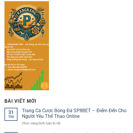
BÀI VIẾT MỚI
Trang Cá Cược Bóng Đá SP8BET – Điểm Đến Cho
31
Người Yêu Thể Thao Online
Th5
ở
Chức năng bình luận bị tắt
Trang